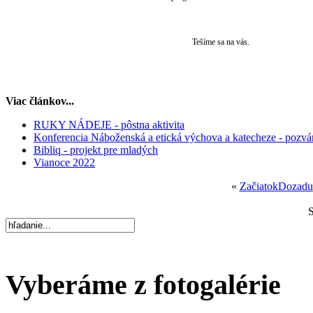
Tešíme sa na vás.
Viac článkov...
RUKY NÁDEJE - pôstna aktivita
Konferencia Náboženská a etická výchova a katecheze - pozv
Bibliq - projekt pre mladých
Vianoce 2022
«
Začiatok
Dozadu
S
Vyberáme z fotogalérie