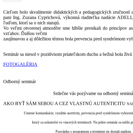
Cieľom bolo skvalitnenie didaktických a pedagogických zručností 
pani Ing. Zuzana Cyprichová, výkonná riaditeľka nadácie ADEL
ľuďom, ktorí sa o nich starajú.
Vo veľmi otvorenej atmosfére sme hlbšie prenikali do princípov as
vzťahov. Ďalšou veľmi
zaujímavou a aj dôležitou témou bola prevencia pred syndrómom vyh
Seminár sa niesol v pozitívnom priateľskom duchu a bežná bola živá d
FOTOGALÉRIA
Odborný seminár
Srdečne vás pozývame na odborný seminá
AKO BYŤ SÁM SEBOU A CEZ VLASTNÚ AUTENTICITU
NA
Umenie komunikácie, využitie asertivity, prevencia pred syndrómom vyhoren
ktorý sa uskutoční vo viacerých termínoch. Na jeden seminár sa môže pr
Pozvánku s programom a termínmi ste dostali mailom.