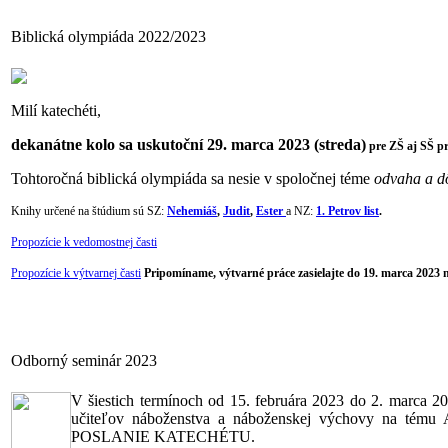
Biblická olympiáda 2022/2023
Milí katechéti,
dekanátne kolo sa uskutoční 29. marca 2023 (streda)
pre ZŠ aj SŠ p
Tohtoročná biblická olympiáda sa nesie v spoločnej téme
odvaha a d
Knihy určené na štúdium sú SZ:
Nehemiáš
,
Judit
,
Ester
a
NZ:
1. Petrov list
.
Propozície k vedomostnej časti
Propozície k výtvarnej časti
Pripomíname, výtvarné práce zasielajte do 19. marca 2023
Odborný seminár 2023
V šiestich termínoch od 15. februára 2023 do 2. marca 2
učiteľov náboženstva a náboženskej výchovy
POSLANIE KATECHÉTU.