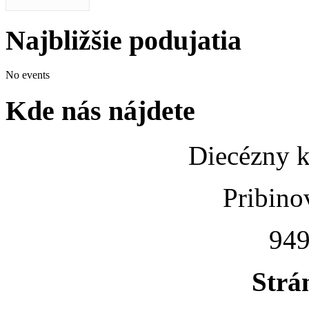
Najbližšie podujatia
No events
Kde nás nájdete
Diecézny k
Pribino
949
Strá