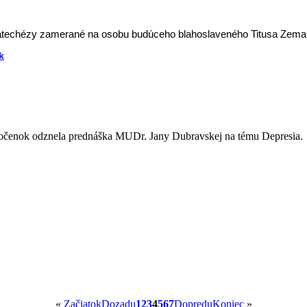
katechézy zamerané na osobu budúceho blahoslaveného Titusa Zema
k
očenok odznela prednáška MUDr. Jany Dubravskej na tému Depresia.
«
Začiatok
Dozadu
1
2
3
4
5
6
7
Dopredu
Koniec
»