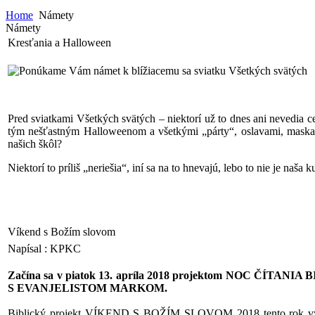
Home
Námety
Námety
Kresťania a Halloween
Ponúkame Vám námet k blížiacemu sa sviatku Všetkých svätých
Pred sviatkami Všetkých svätých – niektorí už to dnes ani nevedia ce
tým nešťastným Halloweenom a všetkými „párty“, oslavami, maskami
našich škôl?
Niektorí to príliš „neriešia“, iní sa na to hnevajú, lebo to nie je naša ku
Víkend s Božím slovom
Napísal : KPKC
Začína sa v piatok 13. apríla 2018 projektom NOC ČÍTANIA BI
S EVANJELISTOM MARKOM.
Biblický projekt VÍKEND S BOŽÍM SLOVOM 2018 tento rok vychádza