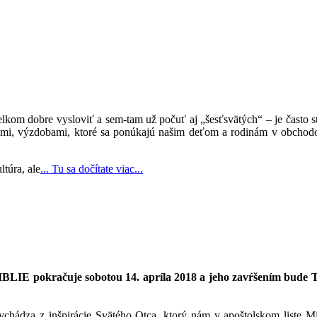
lkom dobre vysloviť a sem-tam už počuť aj „šesťsvätých“ – je často st
, výzdobami, ktoré sa ponúkajú našim deťom a rodinám v obchodoch, t
ltúra, ale
... Tu sa dočítate viac...
BLIE pokračuje sobotou 14. apríla 2018 a jeho zavŕšením bude 
 z inšpirácie Svätého Otca, ktorý nám v apoštolskom liste Miseri