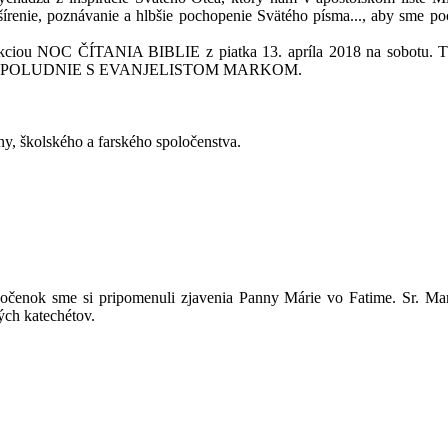
írenie, poznávanie a hlbšie pochopenie Svätého písma..., aby sme poc
u NOC ČÍTANIA BIBLIE z piatka 13. apríla 2018 na sobotu. Táto 
akciou POPOLUDNIE S EVANJELISTOM MARKOM.
, školského a farského spoločenstva.
enok sme si pripomenuli zjavenia Panny Márie vo Fatime. Sr. Marti
ých katechétov.