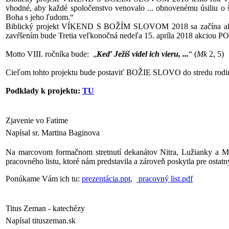
vhodné, aby každé spoločenstvo venovalo ... obnovenému úsiliu o š
Boha s jeho ľudom.“
Biblický projekt VÍKEND S BOŽÍM SLOVOM 2018 sa začína akcio
zavŕšením bude Tretia veľkonočná nedeľa 15. apríla 2018 
Motto VIII. ročníka bude: „
Keď Ježiš videl ich vieru, ...
“ (
Mk
2, 5)
Cieľom tohto projektu bude postaviť BOŽIE SLOVO do stredu rodiny
Podklady k projektu:
TU
Zjavenie vo Fatime
Napísal sr. Martina Baginova
Na marcovom formačnom stretnutí dekanátov Nitra, Lužianky a Moč
pracovného listu, ktoré nám predstavila a zároveň poskytla pre ostatn
Ponúkame Vám ich tu:
prezentácia.ppt
,
pracovný list.pdf
Titus Zeman - katechézy
Napísal tituszeman.sk