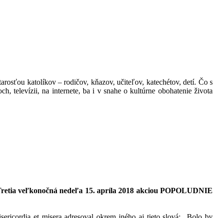
arosťou katolíkov – rodičov, kňazov, učiteľov, katechétov, detí. Čo s
elevízii, na internete, ba i v snahe o kultúrne obohatenie života
Tretia veľkonočná nedeľa
15. apríla 2018 akciou POPOLUDNIE
cordia et misera adresoval okrem iného aj tieto slová: „Bolo by