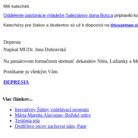
Milí katechéti,
Oddelenie pastorácie mládeže Saleziánov dona Bosca
pripravilo 
Katechézy pre žiakov a študentov sú už k dispozícii n
a
tituszeman.s
Depresia
Napísal MUDr. Jana Dubravská
Na januárovom formačnom stretnutí dekanátov Nitra, Lužianky a M
Ponúkame ju všetkým Vám.
DEPRESIA
Viac článkov...
Inovatívny Štátny vzdelávací program
Mária Margita Alacoque- Božské srdce
Teológia tela
Dedičstvo otcov zachovaj nám, Pane