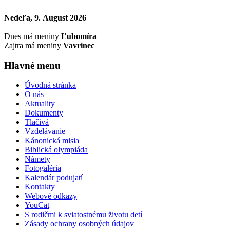
Nedeľa, 9. August 2026
Dnes má meniny
Ľubomíra
Zajtra má meniny
Vavrinec
Hlavné menu
Úvodná stránka
O nás
Aktuality
Dokumenty
Tlačivá
Vzdelávanie
Kánonická misia
Biblická olympiáda
Námety
Fotogaléria
Kalendár podujatí
Kontakty
Webové odkazy
YouCat
S rodičmi k sviatostnému životu detí
Zásady ochrany osobných údajov