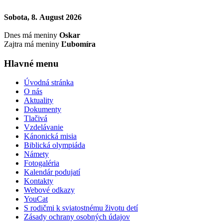
Sobota, 8. August 2026
Dnes má meniny
Oskar
Zajtra má meniny
Ľubomíra
Hlavné menu
Úvodná stránka
O nás
Aktuality
Dokumenty
Tlačivá
Vzdelávanie
Kánonická misia
Biblická olympiáda
Námety
Fotogaléria
Kalendár podujatí
Kontakty
Webové odkazy
YouCat
S rodičmi k sviatostnému životu detí
Zásady ochrany osobných údajov